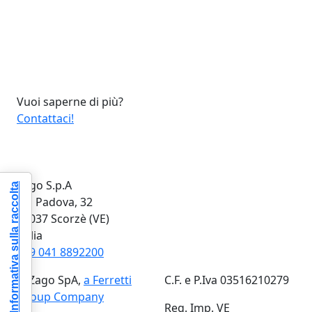
Vuoi saperne di più?
Contattaci!
Zago S.p.A
Informativa sulla raccolta
Via Padova, 32
30037 Scorzè (VE)
Italia
+39 041 8892200
© Zago SpA,
a Ferretti
C.F. e P.Iva 03516210279
Group Company
Reg. Imp. VE