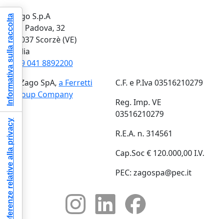
Zago S.p.A
Informativa sulla raccolta
Via Padova, 32
30037 Scorzè (VE)
Italia
+39 041 8892200
© Zago SpA,
a Ferretti
C.F. e P.Iva 03516210279
Group Company
Reg. Imp. VE
03516210279
Le tue preferenze relative alla privacy
R.E.A. n. 314561
Cap.Soc € 120.000,00 I.V.
PEC: zagospa@pec.it