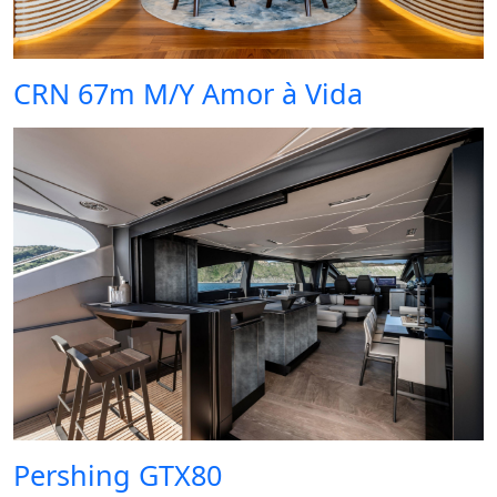
CRN 67m M/Y Amor à Vida
Pershing GTX80