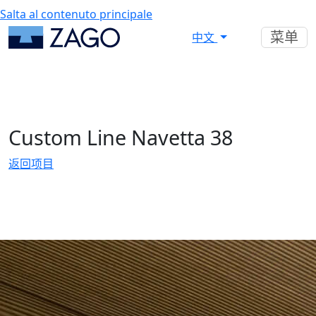
Salta al contenuto principale
菜单
中文
Custom Line Navetta 38
返回项目